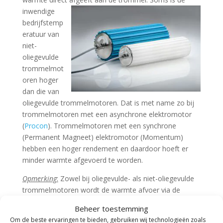
inwendige
bedrijfstemp
eratuur van
niet-
oliegevulde
trommelmot
oren hoger
dan die van
oliegevulde trommelmotoren. Dat is met name zo bij
trommelmotoren met een asynchrone elektromotor
(
Procon
). Trommelmotoren met een synchrone
(Permanent Magneet) elektromotor (Momentum)
hebben een hoger rendement en daardoor hoeft er
minder warmte afgevoerd te worden.
Opmerking
:
Zowel bij oliegevulde- als niet-oliegevulde
trommelmotoren wordt de warmte afvoer via de
stalen of roestvaststalen trommel gerealiseerd. Deze
Beheer toestemming
warmte afvoer kan verminderd worden doordat de
Om de beste ervaringen te bieden, gebruiken wij technologieën zoals