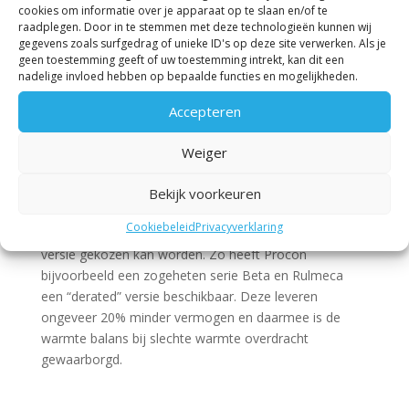
band slechts een deel van de trommel raakt (smaller is
cookies om informatie over je apparaat op te slaan en/of te
dan de trommel) of zelfs helemaal niet raakt,
raadplegen. Door in te stemmen met deze technologieën kunnen wij
gegevens zoals surfgedrag of unieke ID's op deze site verwerken. Als je
bijvoorbeeld als er kettingwielen (sprockets) op de
geen toestemming geeft of uw toestemming intrekt, kan dit een
trommel worden geplaatst die de band aandrijven. Ook
nadelige invloed hebben op bepaalde functies en mogelijkheden.
een dikke bekleding, die zorgt voor meer grip tussen
band en trommel, beïnvloedt de warmte overdracht
Accepteren
negatief. Indien er een bekleding op de trommel wordt
aangebracht is het altijd belangrijk om de leverancier te
Weiger
raadplegen. Die heeft inzicht in de warmte balans van
de diverse trommelmotoren bij verschillende
Bekijk voorkeuren
bekledingsdiktes. Hij kan adviseren of een standaard
Cookiebeleid
Privacyverklaring
trommelmotor voldoet, of dat beter een aangepaste
versie gekozen kan worden. Zo heeft Procon
bijvoorbeeld een zogeheten serie Beta en Rulmeca
een “derated” versie beschikbaar. Deze leveren
ongeveer 20% minder vermogen en daarmee is de
warmte balans bij slechte warmte overdracht
gewaarborgd.