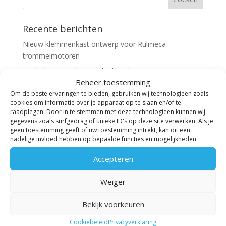
Recente berichten
Nieuw klemmenkast ontwerp voor Rulmeca
trommelmotoren
Het belang van thermische beveiliging in
Beheer toestemming
trommelmotoren
Om de beste ervaringen te bieden, gebruiken wij technologieën zoals
TBA staat op de beurs Logistica Next 2024!
cookies om informatie over je apparaat op te slaan en/of te
raadplegen. Door in te stemmen met deze technologieën kunnen wij
De voor- en nadelen van olie in een trommelmotor
gegevens zoals surfgedrag of unieke ID's op deze site verwerken. Als je
Nieuwe regels IE classificering elektromotoren
geen toestemming geeft of uw toestemming intrekt, kan dit een
nadelige invloed hebben op bepaalde functies en mogelijkheden.
Recente reacties
Accepteren
Weiger
Archieven
september 2025
Bekijk voorkeuren
augustus 2025
Cookiebeleid
Privacyverklaring