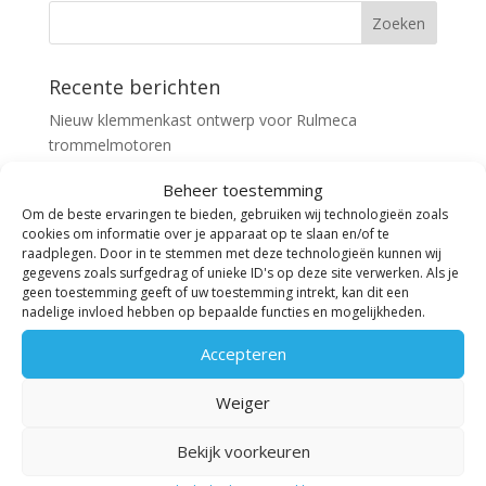
Recente berichten
Nieuw klemmenkast ontwerp voor Rulmeca
trommelmotoren
Het belang van thermische beveiliging in
Beheer toestemming
trommelmotoren
Om de beste ervaringen te bieden, gebruiken wij technologieën zoals
cookies om informatie over je apparaat op te slaan en/of te
TBA staat op de beurs Logistica Next 2024!
raadplegen. Door in te stemmen met deze technologieën kunnen wij
De voor- en nadelen van olie in een trommelmotor
gegevens zoals surfgedrag of unieke ID's op deze site verwerken. Als je
geen toestemming geeft of uw toestemming intrekt, kan dit een
Nieuwe regels IE classificering elektromotoren
nadelige invloed hebben op bepaalde functies en mogelijkheden.
Recente reacties
Accepteren
Weiger
Archieven
september 2025
Bekijk voorkeuren
augustus 2025