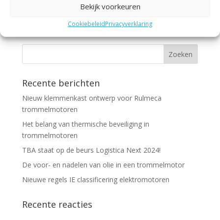
Bekijk voorkeuren
wordt of omdat vis in ijswater aangevoerd wordt.
Veelal wordt bij het...
Cookiebeleid
Privacyverklaring
Recente berichten
Nieuw klemmenkast ontwerp voor Rulmeca
trommelmotoren
Het belang van thermische beveiliging in
trommelmotoren
TBA staat op de beurs Logistica Next 2024!
De voor- en nadelen van olie in een trommelmotor
Nieuwe regels IE classificering elektromotoren
Recente reacties