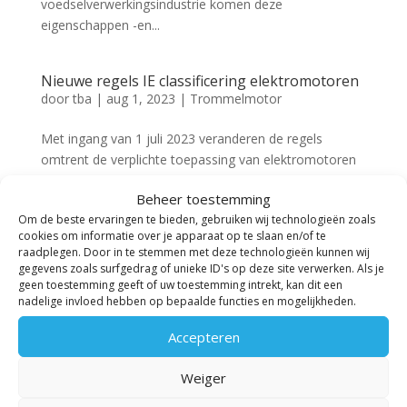
voedselverwerkingsindustrie komen deze
eigenschappen -en...
Nieuwe regels IE classificering elektromotoren
door
tba
|
aug 1, 2023
|
Trommelmotor
Met ingang van 1 juli 2023 veranderen de regels
omtrent de verplichte toepassing van elektromotoren
met een bepaalde IE classificering. Lees hier wat dit
Beheer toestemming
voor u betekent: Wat is een IE classificering? De IE-
Om de beste ervaringen te bieden, gebruiken wij technologieën zoals
klasse, oftewel de International Efficiency-klasse, is...
cookies om informatie over je apparaat op te slaan en/of te
raadplegen. Door in te stemmen met deze technologieën kunnen wij
gegevens zoals surfgedrag of unieke ID's op deze site verwerken. Als je
Waterdichtheid trommelmotoren
geen toestemming geeft of uw toestemming intrekt, kan dit een
door
tba
|
jun 9, 2022
|
Trommelmotor
nadelige invloed hebben op bepaalde functies en mogelijkheden.
Hoe waterdicht is waterdicht nu eigenlijk? In met name
Accepteren
de voedselverwerkende industrie komen
Weiger
productiemiddelen en -machines in intensief contact
met water. Dit kan zijn omdat groente gewassen